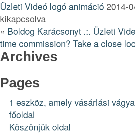
Üzleti Videó logó animáció
2014-04
kikapcsolva
«
Boldog Karácsonyt .:. Üzleti Vi
time commission? Take a close look
Archives
Pages
1 eszköz, amely vásárlási vágya
főoldal
Köszönjük oldal