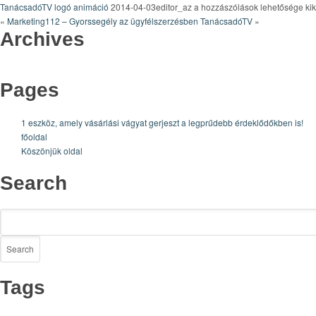
TanácsadóTV
TanácsadóTV logó animáció
2014-04-03editor_az
a hozzászólások lehetősége ki
logó
«
Marketing112 – Gyorssegély az ügyfélszerzésben
TanácsadóTV
»
Archives
animáció
bejegyzéshez
Pages
1 eszköz, amely vásárlási vágyat gerjeszt a legprűdebb érdeklődőkben is!
főoldal
Köszönjük oldal
Search
Tags