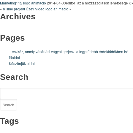
Marketing112
Marketing112 logó animáció
2014-04-03editor_az
a hozzászólások lehetősége ki
logó
«
bTime projekt
Üzeti Videó logó animáció
»
Archives
animáció
bejegyzéshez
Pages
1 eszköz, amely vásárlási vágyat gerjeszt a legprűdebb érdeklődőkben is!
főoldal
Köszönjük oldal
Search
Tags