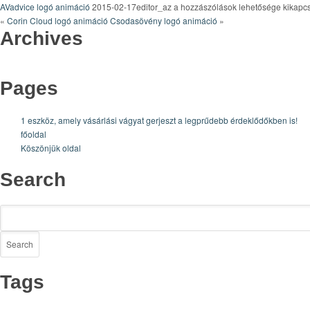
AVadvice
AVadvice logó animáció
2015-02-17editor_az
a hozzászólások lehetősége kikapc
logó
«
Corin Cloud logó animáció
Csodasövény logó animáció
»
Archives
animáció
bejegyzéshez
Pages
1 eszköz, amely vásárlási vágyat gerjeszt a legprűdebb érdeklődőkben is!
főoldal
Köszönjük oldal
Search
Tags